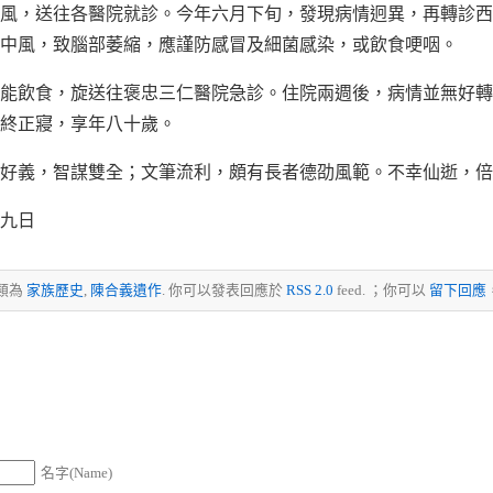
風，送往各醫院就診。今年六月下旬，發現病情迥異，再轉診西
中風，致腦部萎縮，應謹防感冒及細菌感染，或飲食哽咽。
能飲食，旋送往褒忠三仁醫院急診。住院兩週後，病情並無好轉
終正寢，享年八十歲。
好義，智謀雙全；文筆流利，頗有長者德劭風範。不幸仙逝，倍
九日
歸類為
家族歷史
,
陳合義遺作
. 你可以發表回應於
RSS 2.0
feed. ；你可以
留下回應
名字(Name)