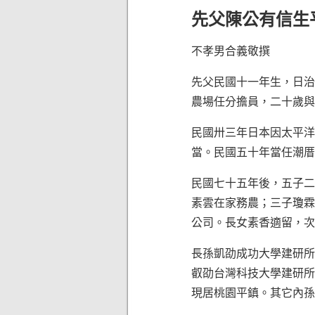
先父陳公有信生
不孝男合義敬撰
先父民國十一年生，日治
農場任分擔員，二十歲與
民國卅三年日本因太平洋
當。民國五十年當任潮厝
民國七十五年後，五子二
素雲在家務農；三子瓊霖
公司。長女素香適留，次
長孫凱劭成功大學建研所
叡劭台灣科技大學建研所
現居桃園平鎮。其它內孫