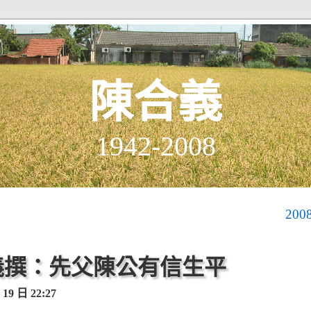
陳合義
1942-2008
20
陳合義撰：先父陳公有信生平
9 日 22:27