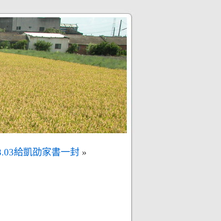
08.03給凱劭家書一封
»