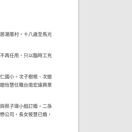
居潮厝村，十八歲至馬光
不再任用，只以臨時工充
仁國小。次子樹根、次媳
媳怡慧任職台南宏遠興業
與蔡子瑋小姐訂婚，二孫
懋公司，長女筱慧已婚，