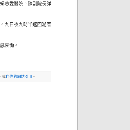
螺慈愛醫院。陳副院長詳
。九日夜九時半返回潮厝
感哀慟。
，或
自你的網站引用
。