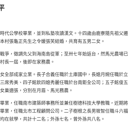
平
時代公學校畢業，並到私塾攻讀漢文。十四歲由鹿寮隨先祖父遷
本村張龜正先生之令媛張笑結婚，共育有五男二女。
戰爭，徵調先父到海南島從軍；至卅七年始返台，然馬光農場已
村長一屆，後即在家務農。
女全部成家立業。長子合義任職於土庫國中，長媳月婉任職於立
三席秀美、四子銘欽四媳秀麗任職於台南鉅全公司；五子銘俊五
女巢適張，分別在月眉、馬光務農。
畢業，任職南市建築師事務所並兼任樹德科技大學教職，近期將
畢業，任職北市工程顧問公司。二子樹根之長男筱智任職斗六福
均在就學，共計十二名；外孫七名，曾外孫共八名。